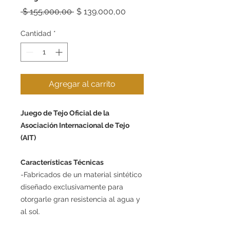
Precio
Precio
 $ 155.000,00 
$ 139.000,00
de
oferta
Cantidad
*
Agregar al carrito
Juego de Tejo Oficial de la
Asociación Internacional de Tejo
(AIT)
Características Técnicas
-Fabricados de un material sintético
diseñado exclusivamente para
otorgarle gran resistencia al agua y
al sol.