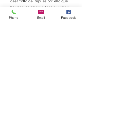
desarrollo del tejo, es por ello que
bonifica los envíos a todo el país* y
reinvierte en el deporte todos los
Phone
Email
Facebook
recursos generados por la venta de
sus productos oficiales.
*Envío gratis a sucursal de correo
Forma de Entrega
Envío a domicilio (a cargo del
cliente) o sucursal a través de
correo argentino.
Facturación
Realizamos Factura C
Medios de Pago
Se puede abonar de forma simple y
segura con todas las opciones